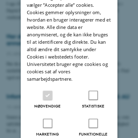
I uge 43 modtager alle studerende Danmarks Studieundersøgelse i
vælger ”Accepter alle” cookies.
Digital Post. En høj svarprocent er vigtig for AU’s arbejde med
Cookies gemmer oplysninger om,
studiemiljøet og med…
hvordan en bruger interagerer med et
website. Alle dine data er
anonymiseret, og de kan ikke bruges
Har du et arrangement, som skal
til at identificere dig direkte. Du kan
annonceres?
altid ændre dit samtykke under
23. oktober 2023
-
Medarbejdere
Cookies i webstedets footer.
Har du et arrangement, som skal annonceres, så kan du på BCEs
Universitetet bruger egne cookies og
medarbejderportal finde mere information om hvad du skal gøre. Find
cookies sat af vores
også en skabelon til…
samarbejdspartnere.
Information om nye medarbejdersider på AU
NØDVENDIGE
STATISTISKE
13. oktober 2023
-
Medarbejdere
Senere på året får alle medarbejdere nye personlige hjemmesider, som
opfylder ønsket om et mere brugervenligt design med bedre mulighed
for at…
MARKETING
FUNKTIONELLE