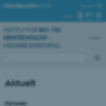
MEDARBEJDERE
.AU.DK
Min profil
AU.DK
SYSTEM
FIND
MENU
INSTITUT FOR
BIO- OG
KEMITEKNOLOGI
–
English
MEDARBEJDERPORTAL
Aktuelt
Nyheder