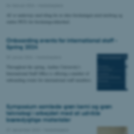
06. februar 2024
-
Medarbejdere
AU er undervejs med tiltag for at sikre forskningen mod misbrug og
støtter PETs for forskningssikkerhed.
Onboarding events for international staff -
Spring 2024
09. januar 2024
-
Medarbejdere
Throughout the spring, Aarhus University's
International Staff Office is offering a number of
onboarding events for international staff members.
Symposium samlede grøn kemi og grøn
teknologi i arbejdet med at udvikle
bæredygtige materialer
07. december 2023
-
Medarbejdere