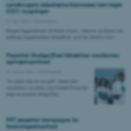
Landbrugets sidestrøms-biomasser kan lagre
CO2 i bygninger
22. april 2024
-
Medarbejdere
Biogene byggematerialer bestående af græs, sukkeroer og ålegræs kan
nedbringe byggebranchens klimaaftryk, og de har tilmed et stort…
Projektet Sludge2Fuel tiltrækker mediernes
opmærksomhed
29. februar 2024
-
Medarbejdere
”Fra mørkt slam til sort guld”. Sådan lyder
overskriften i en artikel, som Jyllands-Posten har
bragt om projektet Sludge2Fuel.
PET søsætter kampagne for
forskningssikkerhed