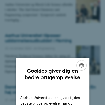
Aarhus Universitet og Merck Life Science afholdte
i oktober ’The 2nd Green Chemistry and
Engineering symposium’. Symposiet samlede
tværfaglig…
Aarhus Universitet tilpasser
uddannelsesudbuddet i Herning
23. november 2023
-
AU Engineering
Fakultetet Technical Sciences lukker for optag på
diplomingeniøruddannelserne i Maskinteknik og
Elektronik i AU Herning.
Cookies giver dig en
Diplomingeniøruddannelsen i…
ENGLISH
bedre brugeroplevelse
DANISH
Danmarks Studieundersøgelse er i gang: En
høj svarprocent er vigtig
Aarhus Universitet kan give dig den
27. oktober 2023
-
AU Engineering
bedste brugeroplevelse, når du