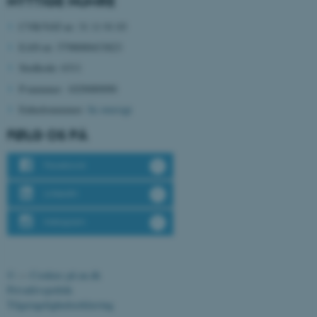
NYTTIGE NUMRE
CFTOKEN
Adobe Inc.
CVR/VAT-nr: 31 11 91 03
eddiprod.au.dk
EAN-nr: 5798000433823
Stedkode: 6311
P-nummer:
1029089090
Enhedsnummer:
Se oversigt
FØLG OS PÅ
Facebook
OptanonConsent
OneTrust LLC
.pure.au.dk
LinkedIn
Instagram
©
—
Cookies på au.dk
Privatlivspolitik
Tilgængelighedserklæring