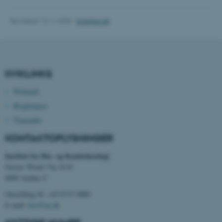
Revideret 13.11.2025
-
bce@au.dk
KVIKLINKS
ASP.NET_SessionId
Microsoft Corporation
.au.dk
Webmail
Brightspace
Timetable
JSESSIONID
Oracle Corporation
KONTAKTOPLYSNINGER
.au.dk
Institut for Bio- og Kemiteknologi
Gustav Wieds Vej 10 D
8000 Aarhus C
AWSALBTGCORS
Amazon Web Services, Inc.
airtable.com
Omstilling tlf. +45 8715 0000
E-mail:
bce@au.dk