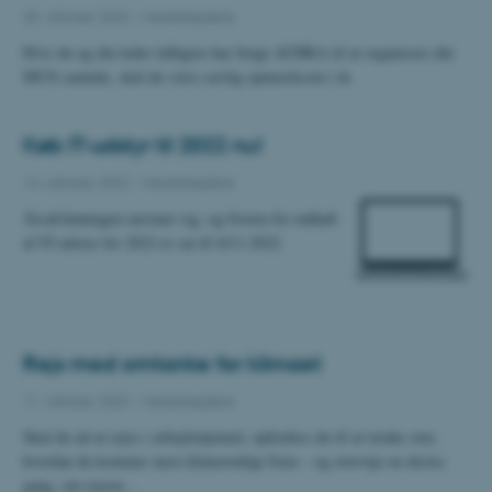
25. oktober 2022
-
Medarbejdere
Hvis du og din leder tidligere har brugt AUHRA til at organisere din
MUS-samtale, skal du være særlig opmærksom i år.
Køb IT-udstyr til 2022 nu!
14. oktober 2022
-
Medarbejdere
Årsafslutningen nærmer sig, og fristen for indkøb
af IT-udstyr for 2022 er sat til 4/11-2022.
Rejs med omtanke for klimaet
11. oktober 2022
-
Medarbejdere
Skal du ud at rejse i arbejdsøjemed, opfordres du til at tænke over,
hvordan du kommer mest klimavenligt frem – og overveje en ekstra
gang, om rejsen…