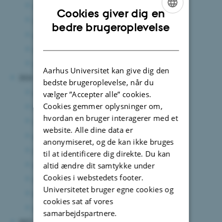
august 2025
(1 post)
Cookies giver dig en
juni 2025
(3 poster)
ENGLISH
bedre brugeroplevelse
april 2025
(1 post)
DANISH
marts 2025
(4 poster)
januar 2025
(2 poster)
Aarhus Universitet kan give dig den
2024
bedste brugeroplevelse, når du
december 2024
(3 poster)
vælger ”Accepter alle” cookies.
Cookies gemmer oplysninger om,
november 2024
(6 poster)
hvordan en bruger interagerer med et
september 2024
(4 poster)
website. Alle dine data er
august 2024
(8 poster)
anonymiseret, og de kan ikke bruges
juli 2024
(4 poster)
til at identificere dig direkte. Du kan
juni 2024
(8 poster)
altid ændre dit samtykke under
Cookies i webstedets footer.
april 2024
(2 poster)
Universitetet bruger egne cookies og
februar 2024
(2 poster)
cookies sat af vores
januar 2024
(1 post)
samarbejdspartnere.
2023