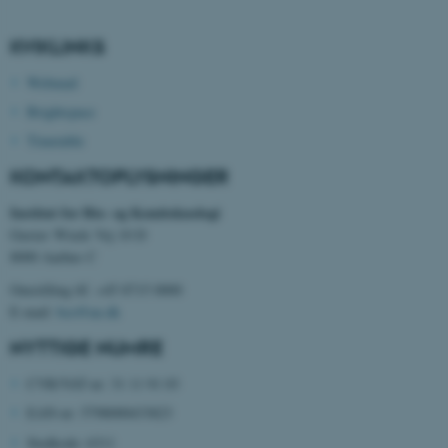
KVIKLINKS
fe_typo_user
Typo3 Association
.au.dk
Webmail
Brightspace
Timetable
KONTAKTOPLYSNINGER
Institut for Bio- og Kemiteknologi
Gustav Wieds Vej 10 D
8000 Aarhus C
Omstilling tlf. +45 8715 0000
E-mail:
bce@au.dk
ASP.NET_SessionId
Microsoft Corporation
.au.dk
NYTTIGE NUMRE
CVR/VAT-nr: 31 11 91 03
EAN-nr: 5798000433823
JSESSIONID
Oracle Corporation
Stedkode: 6311