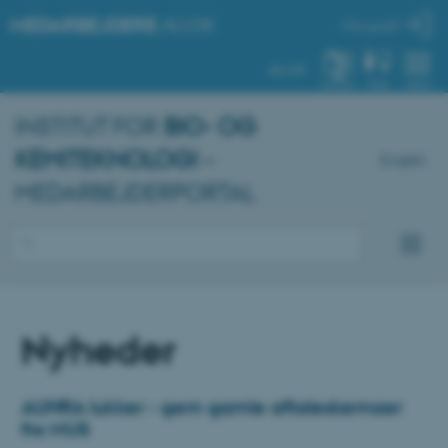
MEDARBEJDERE
.AU.DK
Min profil
AU.DK
SYSTEM
FIND
MENU
INSTITUT FOR
BIO- OG
KEMITEKNOLOGI
–
English
MEDARBEJDERPORTAL
Nyheder
AUHRA lukker - gem gamle aftaleskemaer
fra MUS