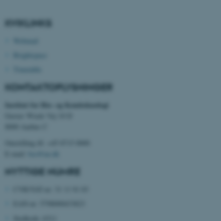
KVIKLINKS
fe_typo_user
Typo3 Association
.au.dk
Webmail
Brightspace
Timetable
KONTAKTOPLYSNINGER
Institut for Bio- og Kemiteknologi
Gustav Wieds Vej 10 D
8000 Aarhus C
Omstilling tlf. +45 8715 0000
E-mail:
bce@au.dk
ASP.NET_SessionId
Microsoft Corporation
.au.dk
NYTTIGE NUMRE
CVR/VAT-nr: 31 11 91 03
EAN-nr: 5798000433823
JSESSIONID
Oracle Corporation
Stedkode: 6311