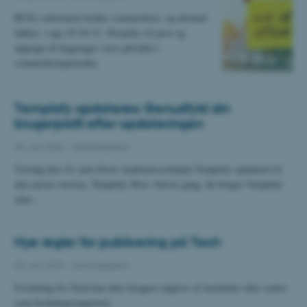
BCEs sekretariat holder sommerferie, og dermed
lukket, i uge 29-30-31. Desuden vil post og
adgange til bygninger være påvirket i
sommerferieperioden.
Templafy opdateres: Genudfyld din
brugerprofil efter opdateringen
03. juni 2025
-
Medarbejdere
Tirsdag den 10. juni bliver skabelonværktøjet Templafy opdateret til
den nyeste version, Templafy Hive. Første gang, du bruger Templafy
efter…
Nye regler for publicering på Tech
03. juni 2025
-
Medarbejdere
Forskning fra Tech kan ikke længere udgives af institutter eller centre
som forskningsrapporter.