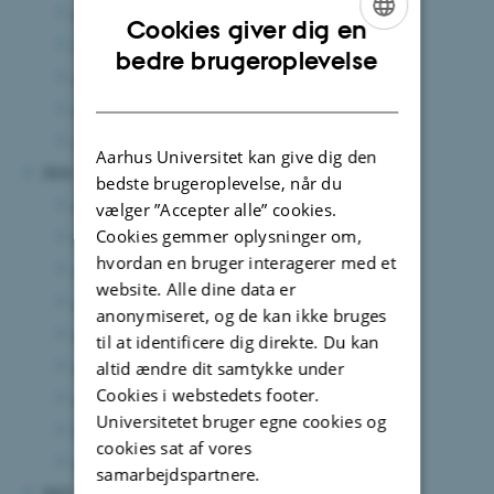
august 2025
(1 post)
Cookies giver dig en
juni 2025
(3 poster)
ENGLISH
bedre brugeroplevelse
april 2025
(1 post)
DANISH
marts 2025
(4 poster)
januar 2025
(2 poster)
Aarhus Universitet kan give dig den
2024
bedste brugeroplevelse, når du
december 2024
(3 poster)
vælger ”Accepter alle” cookies.
Cookies gemmer oplysninger om,
november 2024
(6 poster)
hvordan en bruger interagerer med et
september 2024
(4 poster)
website. Alle dine data er
august 2024
(8 poster)
anonymiseret, og de kan ikke bruges
juli 2024
(4 poster)
til at identificere dig direkte. Du kan
juni 2024
(8 poster)
altid ændre dit samtykke under
Cookies i webstedets footer.
april 2024
(2 poster)
Universitetet bruger egne cookies og
februar 2024
(2 poster)
cookies sat af vores
januar 2024
(1 post)
samarbejdspartnere.
2023