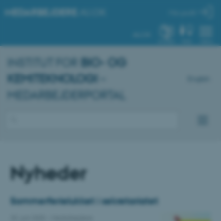
MEDARBEJDERE
.AU.DK
Min profil
AU.DK
SYSTEM
FIND
MENU
INSTITUT FOR
BIO- OG
KEMITEKNOLOGI
–
English
MEDARBEJDERPORTAL
Nyheder
Sommerferielukket i sekretariatet
25. juni 2025
-
Medarbejdere