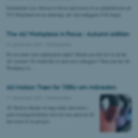
Institutleder Lars Ottosen er blevet interviewet til en nyhedshistorie på
TV2 Østjylland om ny teknologi, der skal muliggøre CO2 fangst.
The AU Workplace in Focus - Autumn edition
22. september 2023
-
Medarbejdere
Do you know your employment rights? Maybe you feel lost in all the
AU systems? Or would like to meet new colleagues? Then join the AU
Workplace in…
AU Motion: Træn for 100kr om måneden
11. september 2023
-
Medarbejdere
AU Motion tilbyder en lang række aktiviteter i
gode træningsfaciliteter, hvor du som ansat på AU
kan træne til en god pris.