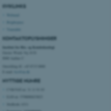
KVIKLINKS
fe_typo_user
Typo3 Association
.au.dk
Webmail
Brightspace
Timetable
KONTAKTOPLYSNINGER
Institut for Bio- og Kemiteknologi
Gustav Wieds Vej 10 D
8000 Aarhus C
Omstilling tlf. +45 8715 0000
E-mail:
bce@au.dk
ASP.NET_SessionId
Microsoft Corporation
NYTTIGE NUMRE
.au.dk
CVR/VAT-nr: 31 11 91 03
EAN-nr: 5798000433823
Stedkode: 6311
JSESSIONID
Oracle Corporation
.au.dk