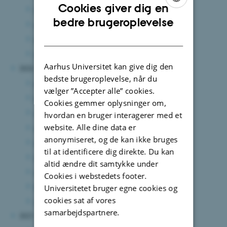
Cookies giver dig en
juni 2025
(3 poster)
ENGLISH
bedre brugeroplevelse
april 2025
(1 post)
DANISH
marts 2025
(4 poster)
januar 2025
(2 poster)
Aarhus Universitet kan give dig den
2024
bedste brugeroplevelse, når du
december 2024
(3 poster)
vælger ”Accepter alle” cookies.
november 2024
(6 poster)
Cookies gemmer oplysninger om,
september 2024
(4 poster)
hvordan en bruger interagerer med et
website. Alle dine data er
august 2024
(8 poster)
anonymiseret, og de kan ikke bruges
juli 2024
(4 poster)
til at identificere dig direkte. Du kan
juni 2024
(8 poster)
altid ændre dit samtykke under
april 2024
(2 poster)
Cookies i webstedets footer.
februar 2024
(2 poster)
Universitetet bruger egne cookies og
cookies sat af vores
januar 2024
(1 post)
samarbejdspartnere.
2023