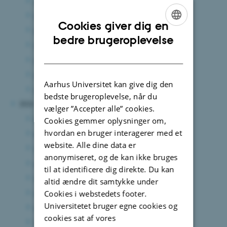
oktober 2025
(3 poster)
september 2025
(1 post)
Cookies giver dig en
august 2025
(1 post)
ENGLISH
bedre brugeroplevelse
juni 2025
(3 poster)
DANISH
april 2025
(1 post)
marts 2025
(4 poster)
Aarhus Universitet kan give dig den
januar 2025
(2 poster)
bedste brugeroplevelse, når du
2024
vælger ”Accepter alle” cookies.
december 2024
(3 poster)
Cookies gemmer oplysninger om,
hvordan en bruger interagerer med et
november 2024
(6 poster)
website. Alle dine data er
september 2024
(4 poster)
anonymiseret, og de kan ikke bruges
august 2024
(8 poster)
til at identificere dig direkte. Du kan
juli 2024
(4 poster)
altid ændre dit samtykke under
juni 2024
(8 poster)
Cookies i webstedets footer.
Universitetet bruger egne cookies og
april 2024
(2 poster)
cookies sat af vores
februar 2024
(2 poster)