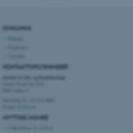
fe_typo_user
Typo3 Association
.au.dk
KVIKLINKS
Webmail
Brightspace
Timetable
KONTAKTOPLYSNINGER
Institut for Bio- og Kemiteknologi
Gustav Wieds Vej 10 D
8000 Aarhus C
Omstilling tlf. +45 8715 0000
ASP.NET_SessionId
Microsoft Corporation
E-mail:
bce@au.dk
.au.dk
NYTTIGE NUMRE
CVR/VAT-nr: 31 11 91 03