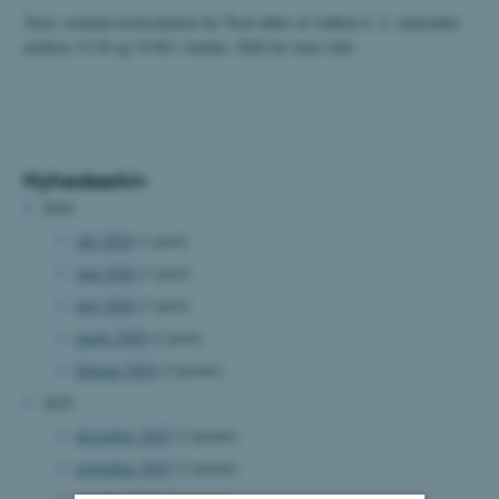
Årets sommer-komsammen for Tech løber af stablen d. 2. september
mellem 13:30 og 19:00 i Aarhus. Klik for mere info.
Nyhedsarkiv
2026
juli 2026
(1 post)
juni 2026
(1 post)
maj 2026
(1 post)
marts 2026
(1 post)
februar 2026
(3 poster)
2025
december 2025
(2 poster)
november 2025
(2 poster)