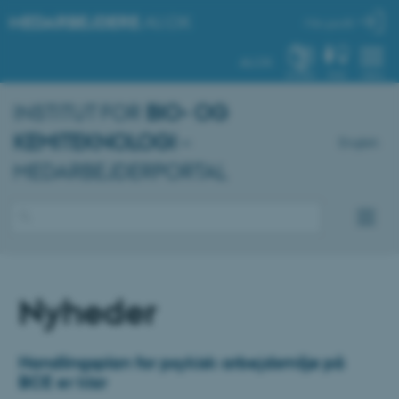
MEDARBEJDERE
.AU.DK
Min profil
AU.DK
SYSTEM
FIND
MENU
INSTITUT FOR
BIO- OG
KEMITEKNOLOGI
–
English
MEDARBEJDERPORTAL
Nyheder
Handlingsplan for psykisk arbejdsmiljø på
BCE er klar