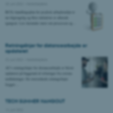
28. juni 2022
-
Medarbejdere
BCEs handlingsplan for psykisk arbejdsmiljø er
nu tilgængelig og flere initiativer er allerede
igangsat. Læs herunder mere om processen og…
Retningslinjer for distancearbejde er
opdateret
22. juni 2022
-
Medarbejdere
AU's retningslinjer for distancearbejde er blevet
opdateret på baggrund af erfaringer fra corona-
nedlukninger. De overordnede retningslinjer
lægger…
TECH SUMMER HANGOUT
14. juni 2022