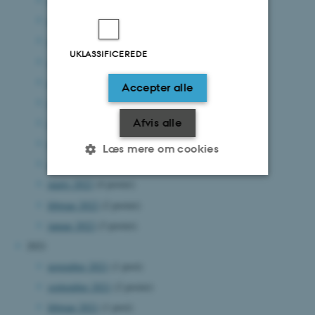
november 2022
(1 post)
oktober 2022
(3 poster)
UKLASSIFICEREDE
september 2022
(1 post)
august 2022
(5 poster)
Accepter alle
juli 2022
(2 poster)
Afvis alle
juni 2022
(3 poster)
maj 2022
(1 post)
Læs mere om cookies
april 2022
(2 poster)
marts 2022
(4 poster)
Nødvendige
Statistiske
Marketing
februar 2022
(2 poster)
januar 2022
(3 poster)
Funktionelle
Uklassificerede
2021
november 2021
(1 post)
september 2021
(2 poster)
Nødvendige cookies hjælper
med at gøre hjemmesiden
februar 2021
(1 post)