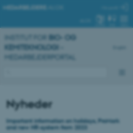
MEDARBEJDERE
.AU.DK
Min profil
AU.DK
SYSTEM
FIND
MENU
INSTITUT FOR
BIO- OG
KEMITEKNOLOGI
–
English
MEDARBEJDERPORTAL
Nyheder
Important information on holidays, ProMark
and new HR-system from 2023