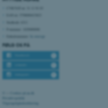
CVR/VAT-nr: 31 11 91 03
EAN-nr: 5798000433823
Stedkode: 6311
P-nummer:
1029089090
Enhedsnummer:
Se oversigt
ASP.NET_SessionId
Microsoft Corporation
.au.dk
FØLG OS PÅ
Facebook
JSESSIONID
Oracle Corporation
LinkedIn
.au.dk
Instagram
ARRAffinity
Microsoft Corporation
.mitstudie.au.dk
©
—
Cookies på au.dk
Privatlivspolitik
Tilgængelighedserklæring