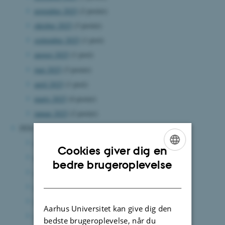
november 2025
(2 poster)
oktober 2025
(3 poster)
september 2025
(1 post)
august 2025
(1 post)
juni 2025
(3 poster)
april 2025
(1 post)
marts 2025
(4 poster)
januar 2025
(2 poster)
2024
december 2024
(3 poster)
Cookies giver dig en
november 2024
(6 poster)
ENGLISH
bedre brugeroplevelse
september 2024
(4 poster)
DANISH
august 2024
(8 poster)
juli 2024
(4 poster)
Aarhus Universitet kan give dig den
juni 2024
(8 poster)
bedste brugeroplevelse, når du