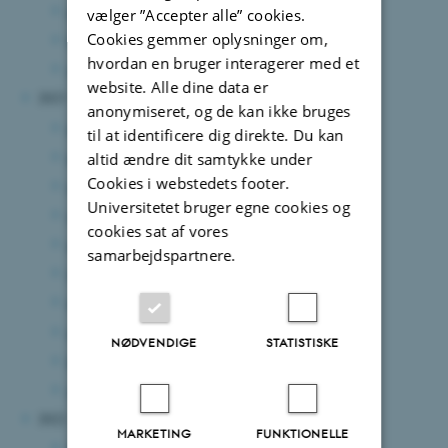
april 2024
(2 poster)
vælger ”Accepter alle” cookies.
Cookies gemmer oplysninger om,
februar 2024
(2 poster)
hvordan en bruger interagerer med et
januar 2024
(1 post)
website. Alle dine data er
2023
anonymiseret, og de kan ikke bruges
december 2023
(1 post)
til at identificere dig direkte. Du kan
november 2023
(1 post)
altid ændre dit samtykke under
Cookies i webstedets footer.
oktober 2023
(4 poster)
Universitetet bruger egne cookies og
september 2023
(3 poster)
cookies sat af vores
august 2023
(1 post)
samarbejdspartnere.
juni 2023
(1 post)
maj 2023
(4 poster)
marts 2023
(3 poster)
NØDVENDIGE
STATISTISKE
februar 2023
(2 poster)
januar 2023
(2 poster)
2022
MARKETING
FUNKTIONELLE
december 2022
(1 post)