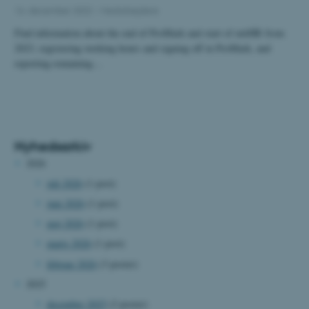
16. december 2022
-
Medarbejdere
Find information about the end of ProMark and start of mitHR from
2023, registering working hours and signing off in ProMark, and
reporting remaining…
Nyhedsarkiv
2026
juli 2026
(1 post)
juni 2026
(1 post)
maj 2026
(1 post)
marts 2026
(1 post)
februar 2026
(3 poster)
2025
december 2025
(2 poster)