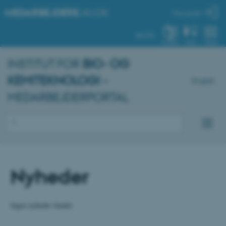
MEDARBEJDERE
.AU.DK
Min profil
AU.DK
SYSTEM
FIND
MENU
INSTITUT FOR
BIO- OG
KEMITEKNOLOGI
–
English
MEDARBEJDERPORTAL
Nyheder
Ingen nyheder fundet.