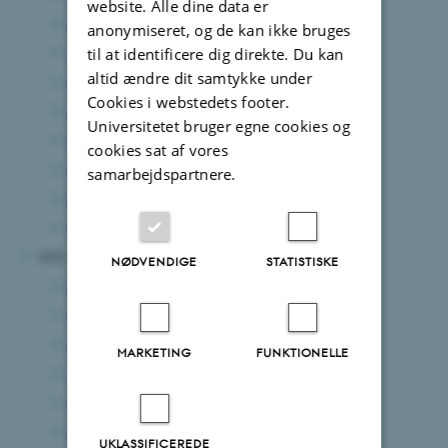
website. Alle dine data er
oktober 2023
(4 poster)
anonymiseret, og de kan ikke bruges
september 2023
(3 poster)
til at identificere dig direkte. Du kan
altid ændre dit samtykke under
august 2023
(1 post)
Cookies i webstedets footer.
juni 2023
(1 post)
Universitetet bruger egne cookies og
maj 2023
(4 poster)
cookies sat af vores
marts 2023
(3 poster)
samarbejdspartnere.
februar 2023
(2 poster)
januar 2023
(2 poster)
2022
NØDVENDIGE
STATISTISKE
december 2022
(1 post)
november 2022
(1 post)
oktober 2022
(3 poster)
MARKETING
FUNKTIONELLE
september 2022
(1 post)
august 2022
(5 poster)
juli 2022
(2 poster)
UKLASSIFICEREDE