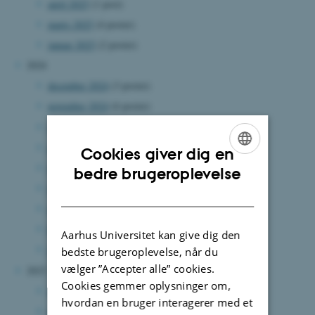
april 2025
(1 post)
marts 2025
(4 poster)
januar 2025
(2 poster)
2024
december 2024
(3 poster)
november 2024
(6 poster)
september 2024
(4 poster)
august 2024
(8 poster)
Cookies giver dig en
juli 2024
(4 poster)
ENGLISH
bedre brugeroplevelse
juni 2024
(8 poster)
DANISH
april 2024
(2 poster)
februar 2024
(2 poster)
Aarhus Universitet kan give dig den
januar 2024
(1 post)
bedste brugeroplevelse, når du
vælger ”Accepter alle” cookies.
2023
Cookies gemmer oplysninger om,
december 2023
(1 post)
hvordan en bruger interagerer med et
november 2023
(1 post)