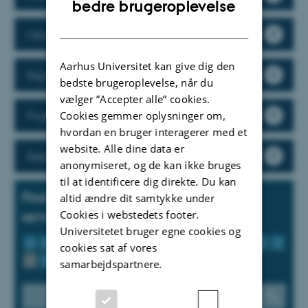
bedre brugeroplevelse
DANISH
Medarbejderudviklingssamtale (MUS)
Aarhus Universitet kan give dig den
RejsUd - udgifter og rejser
bedste brugeroplevelse, når du
vælger ”Accepter alle” cookies.
Cookies gemmer oplysninger om,
ProjektTid
hvordan en bruger interagerer med et
website. Alle dine data er
Rekruttering af personale
anonymiseret, og de kan ikke bruges
til at identificere dig direkte. Du kan
Find værktøjer, vejledninger og
altid ændre dit samtykke under
Cookies i webstedets footer.
serviceydelser
Universitetet bruger egne cookies og
A
B
C
D
E
F
G
H
I
J
K
L
M
N
O
P
cookies sat af vores
Q
R
S
T
U
V
W
X
Y
Z
Æ
Ø
Å
samarbejdspartnere.