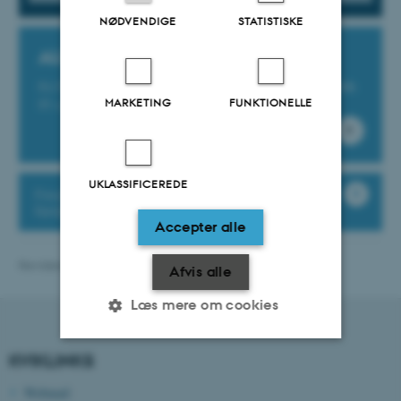
NØDVENDIGE
STATISTISKE
AU Serviceportal
Få IT-support og hjælp til AU’s økonomi-, studie- og HR-
MARKETING
FUNKTIONELLE
IT-systemer på support.au.dk
UKLASSIFICEREDE
Find praktisk information om instituttets
bygninger m.v.
Accepter alle
Revideret 13.11.2025
-
bce@au.dk
Afvis alle
Læs mere om cookies
KVIKLINKS
Nødvendige
Statistiske
Marketing
Webmail