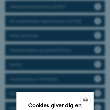
Arbejdstidsregistrering på BCE
AU medarbejder-hjemmeside og PURE
Ferie og fravær
Gæsteforskere og gæste PhD’ere
Interns
Journalisering i WorkZone
Kommunikation
Cookies giver dig en
Kreditkort på BCE
ENGLISH