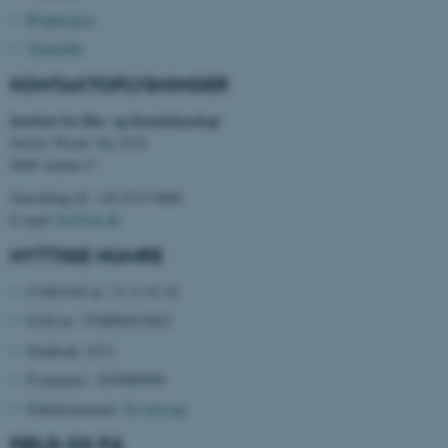
Funktionelle
Uklassificerede
Brightspace
Timetable
KONTAKTOPLYSNINGER
Nødvendige cookies hjælper
med at gøre hjemmesiden
Institut for Bio- og Kemiteknologi
brugbar ved at aktivere nogle
Gustav Wieds Vej 10 D
grundlæggende funktioner
8000 Aarhus C
som navigation mm.
Omstilling tlf. +45 8715 0000
Hjemmesiden kan ikke
E-mail:
bce@au.dk
fungerer uden disse cookies.
NYTTIGE NUMRE
CVR/VAT-nr: 31 11 91 03
Navn
Udbyder / Domæne
EAN-nr: 5798000433823
be_typo_user
Stedkode: 6311
TYPO3 Association
.au.dk
P-nummer:
1029089090
Enhedsnummer:
Se oversigt
FØLG OS PÅ
fe_typo_user
Typo3 Association