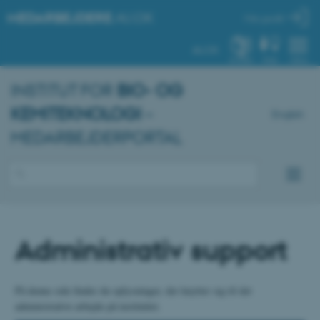
MEDARBEJDERE
.AU.DK
Min profil
AU.DK
SYSTEM
FIND
MENU
INSTITUT FOR
BIO- OG
KEMITEKNOLOGI
–
English
MEDARBEJDERPORTAL
Administrativ support
På denne side finder du oplysninger, der knytter sig til det
administrative arbejde på instituttet.